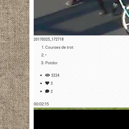
20170325_172718
Courses de trot
•
Potdor
3224
3
2
00:02:15