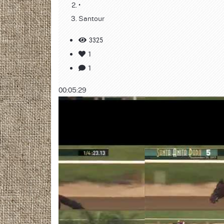
•
Santour
3325
1
1
00:05:29