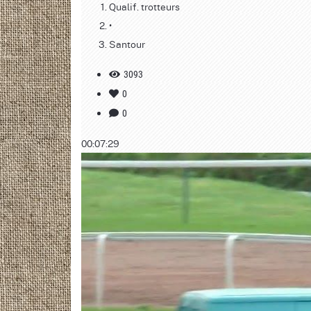
Qualif. trotteurs
•
Santour
3093
0
0
00:07:29