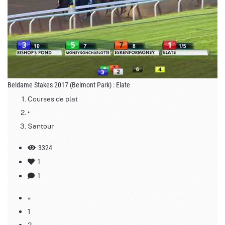
Beldame Stakes 2017 (Belmont Park) : Elate
Courses de plat
•
Santour
3324
1
1
«
1
2