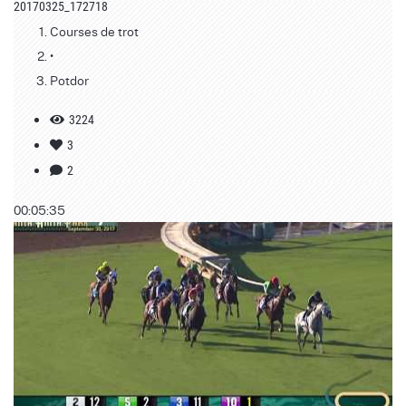
20170325_172718
Courses de trot
•
Potdor
3224
3
2
00:05:35