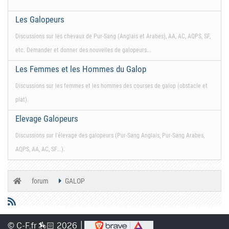
Les Galopeurs
Discussions sur les chevaux de Pur-Sang (Anglais et Arabes), AA, AC, AQPS, SF,
etc. Demander et donner des nouvelles de galopeurs...
Les Femmes et les Hommes du Galop
Discussions sur les femmes et les hommes des courses de galop (obstacle et
plat).
Elevage Galopeurs
Discussions sur l'élevage des galopeurs (Pur-Sang Anglais, Pur-Sang Arabes,
AQPS, AA, AC, SF...).
forum
GALOP
© C-F.fr 🏇🏻 2026 │