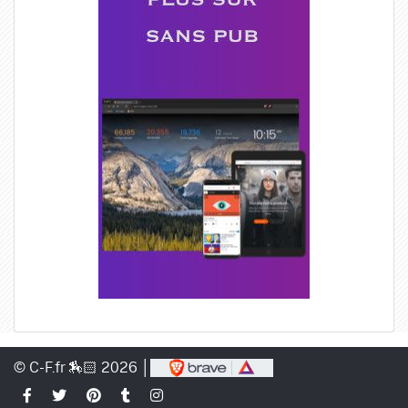
© C-F.fr 🏇🏻 2026 │