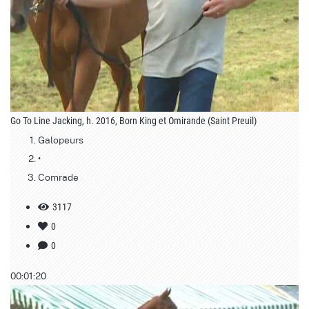
Go To Line Jacking, h. 2016, Born King et Omirande (Saint Preuil)
Galopeurs
•
Comrade
3117
0
0
00:01:20