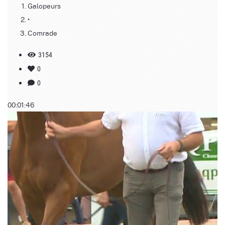
Galopeurs
•
Comrade
3154
0
0
00:01:46