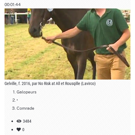
00:01:44
Gelville, f. 2016, par No Risk at All et Rousqille (Lavirco)
Galopeurs
•
Comrade
3484
0