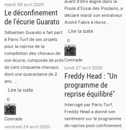
avant d'être aligné dans la
mardi 28 avril 2020
Poule d'Essai des Poulains, a
Le déconfinement
déclaré mardi son entraîneur
de l'écurie Guarato
André Fabre à Horse ...
Lire la suite
Sébastien Guarato a fait part
à Paris-Turf de ses projets
0
pour la reprise de la
compétition des chevaux de
Comrade
son écurie, composée de près
de cent cinquante chevaux,
lundi 27 avril 2020
dont une quarantaine de 2
Freddy Head : "Un
ans. ...
programme de
Lire la suite
reprise équilibré"
0
Interrogé par Paris-Turf,
Freddy Head a donné son
sentiment sur le programme
Comrade
de reprise post-confinement.
vendredi 24 avril 2020