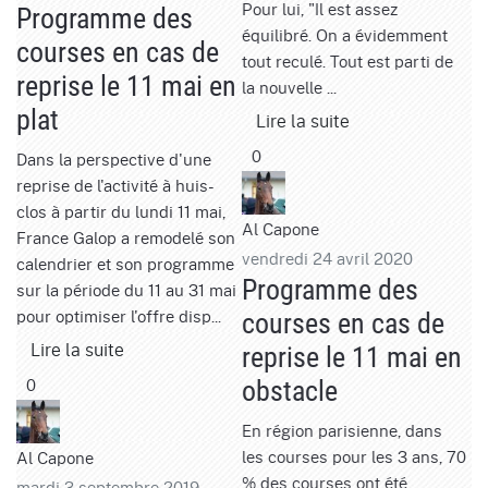
Pour lui, "Il est assez
Programme des
équilibré. On a évidemment
courses en cas de
tout reculé. Tout est parti de
reprise le 11 mai en
la nouvelle ...
plat
Lire la suite
0
Dans la perspective d'une
reprise de l'activité à huis-
clos à partir du lundi 11 mai,
Al Capone
France Galop a remodelé son
vendredi 24 avril 2020
calendrier et son programme
Programme des
sur la période du 11 au 31 mai
pour optimiser l'offre disp...
courses en cas de
Lire la suite
reprise le 11 mai en
0
obstacle
En région parisienne, dans
les courses pour les 3 ans, 70
Al Capone
% des courses ont été
mardi 3 septembre 2019