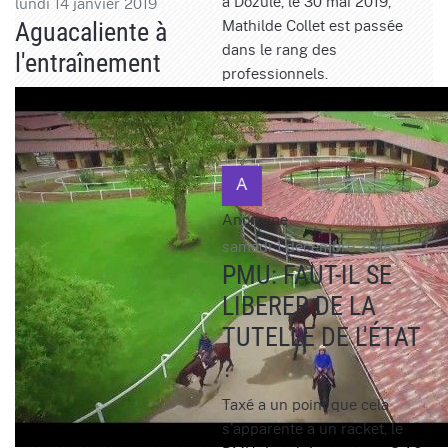
à Dozulé, le 30 mai 2019,
lundi 14 janvier 2019
Mathilde Collet est passée
Aguacaliente à
dans le rang des
l'entraînement
professionnels.
Lire la suite
0
Anonyme
samedi 1 décembre 2018
PMU: FAUT-IL SE
LIBERER DE LA
TUTELLE DE L'ÉTAT
?
​Taxé a un point que cela
s'apparente a un racket, le