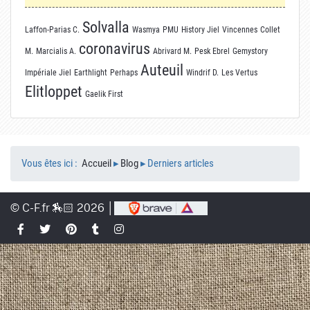
Solvalla
Laffon-Parias C.
Wasmya
PMU
History Jiel
Vincennes
Collet
coronavirus
M.
Marcialis A.
Abrivard M.
Pesk Ebrel
Gemystory
Auteuil
Impériale Jiel
Earthlight
Perhaps
Windrif D.
Les Vertus
Elitloppet
Gaelik First
Vous êtes ici :
Accueil
▸
Blog
▸
Derniers articles
© C-F.fr 🏇🏻 2026 │