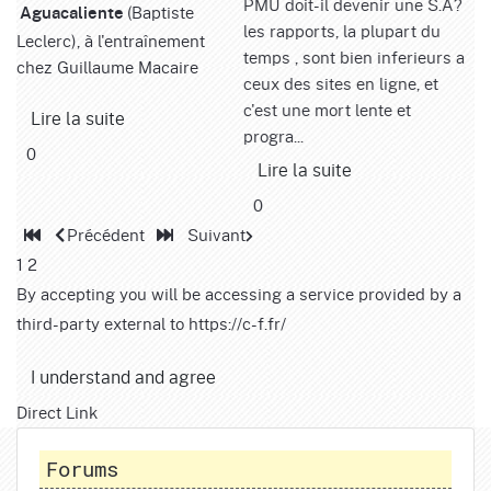
PMU doit-il devenir une S.A?
(Baptiste
Aguacaliente
les rapports, la plupart du
Leclerc), à l'entraînement
temps , sont bien inferieurs a
chez Guillaume Macaire
ceux des sites en ligne, et
c'est une mort lente et
Lire la suite
progra...
0
Lire la suite
0
Précédent
Suivant
1
2
By accepting you will be accessing a service provided by a
third-party external to https://c-f.fr/
I understand and agree
Direct Link
Forums