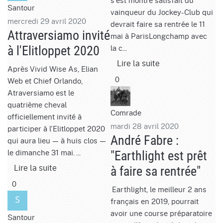
s'est montré satisfait du
Santour
vainqueur du Jockey-Club qui
mercredi 29 avril 2020
devrait faire sa rentrée le 11
Attraversiamo invité
mai à ParisLongchamp avec
la c...
à l'Elitloppet 2020
Lire la suite
Après Vivid Wise As, Elian
0
Web et Chief Orlando,
Atraversiamo est le
quatrième cheval
Comrade
officiellement invité à
mardi 28 avril 2020
participer à l'Elitloppet 2020
André Fabre :
qui aura lieu — à huis clos —
le dimanche 31 mai. ...
"Earthlight est prêt
Lire la suite
à faire sa rentrée"
0
Earthlight, le meilleur 2 ans
français en 2019, pourrait
avoir une course préparatoire
Santour