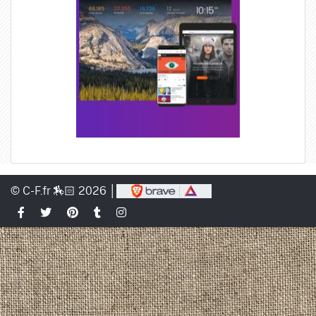
© C-F.fr 🏇🏻 2026 │