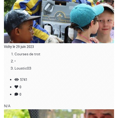
Vichy le 29 juin 2023
Courses de trot
•
Loustic03
5741
0
0
N/A