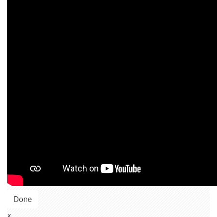
Done
x