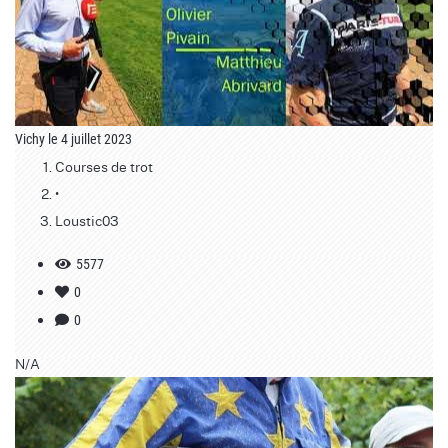
Vichy le 4 juillet 2023
Courses de trot
•
Loustic03
5577
0
0
N/A