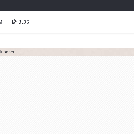
M
BLOG
itionner