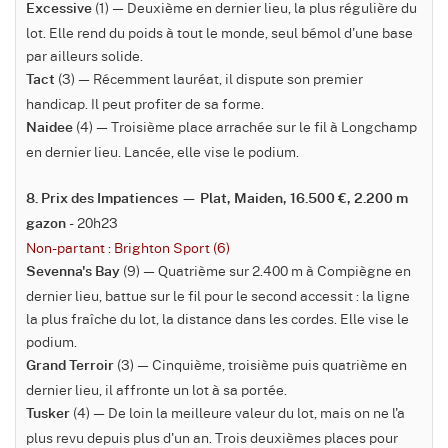
(1) — Deuxième en dernier lieu, la plus régulière du
Excessive
lot. Elle rend du poids à tout le monde, seul bémol d'une base
par ailleurs solide.
(3) — Récemment lauréat, il dispute son premier
Tact
handicap. Il peut profiter de sa forme.
(4) — Troisième place arrachée sur le fil à Longchamp
Naidee
en dernier lieu. Lancée, elle vise le podium.
8. Prix des Impatiences — Plat, Maiden, 16.500 €, 2.200 m
- 20h23
gazon
Non-partant : Brighton Sport (6)
(9) — Quatrième sur 2.400 m à Compiègne en
Sevenna's Bay
dernier lieu, battue sur le fil pour le second accessit : la ligne
la plus fraîche du lot, la distance dans les cordes. Elle vise le
podium.
(3) — Cinquième, troisième puis quatrième en
Grand Terroir
dernier lieu, il affronte un lot à sa portée.
(4) — De loin la meilleure valeur du lot, mais on ne l'a
Tusker
plus revu depuis plus d'un an. Trois deuxièmes places pour