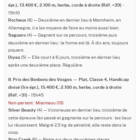
-
épr.), 13.400 €, 2.100 m, herbe, corde à droite (Réf. +39)
15h10
(6) — Deuxième en dernier lieu à Mannheim, en
Rocheux
Allemagne, il a les moyens de faire au moins aussi bien.
(4) — Gagnant sur ce parcours, troisième puis
Saguaro
deuxième en dernier lieu : la forme est là. À dix ans, toujours
piquant.
(5) — Elle court à 6 jours, troisième en dernier lieu
Diyaa
après une deuxième place. Régulière.
8. Prix des Bonbons des Vosges — Plat, Classe 4, Handicap
divisé (1re épr.), 15.400 €, 2.100 m, herbe, corde à droite
- 15h45
(Réf. +31)
Non-partant : Miaimaou (10)
(4) — Victorieuse en dernier lieu, troisième de
Silver Beauty
cette épreuve l'an passé et gagnante sur le parcours : les lieux
lui réussissent. Malgré 2,5 kg de pénalité, elle reste dans le
coup.
(6) — Reste sur deux deuxièmes places
Star Creek