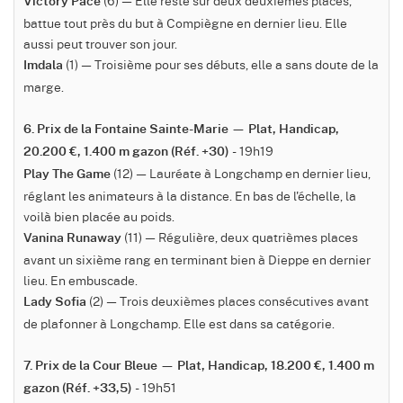
(6) — Elle reste sur deux deuxièmes places,
Victory Pace
battue tout près du but à Compiègne en dernier lieu. Elle
aussi peut trouver son jour.
(1) — Troisième pour ses débuts, elle a sans doute de la
Imdala
marge.
6. Prix de la Fontaine Sainte-Marie — Plat, Handicap,
- 19h19
20.200 €, 1.400 m gazon (Réf. +30)
(12) — Lauréate à Longchamp en dernier lieu,
Play The Game
réglant les animateurs à la distance. En bas de l'échelle, la
voilà bien placée au poids.
(11) — Régulière, deux quatrièmes places
Vanina Runaway
avant un sixième rang en terminant bien à Dieppe en dernier
lieu. En embuscade.
(2) — Trois deuxièmes places consécutives avant
Lady Sofia
de plafonner à Longchamp. Elle est dans sa catégorie.
7. Prix de la Cour Bleue — Plat, Handicap, 18.200 €, 1.400 m
- 19h51
gazon (Réf. +33,5)