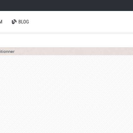
M
BLOG
itionner