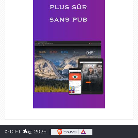
© C-F.fr 🏇🏻 2026 │