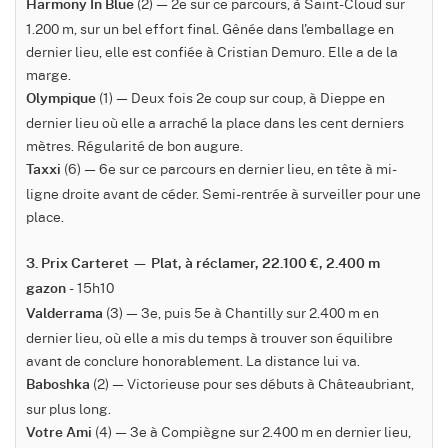
(2) — 2e sur ce parcours, à Saint-Cloud sur
Harmony In Blue
1.200 m, sur un bel effort final. Gênée dans l'emballage en
dernier lieu, elle est confiée à Cristian Demuro. Elle a de la
marge.
(1) — Deux fois 2e coup sur coup, à Dieppe en
Olympique
dernier lieu où elle a arraché la place dans les cent derniers
mètres. Régularité de bon augure.
(6) — 6e sur ce parcours en dernier lieu, en tête à mi-
Taxxi
ligne droite avant de céder. Semi-rentrée à surveiller pour une
place.
3. Prix Carteret — Plat, à réclamer, 22.100 €, 2.400 m
- 15h10
gazon
(3) — 3e, puis 5e à Chantilly sur 2.400 m en
Valderrama
dernier lieu, où elle a mis du temps à trouver son équilibre
avant de conclure honorablement. La distance lui va.
(2) — Victorieuse pour ses débuts à Châteaubriant,
Baboshka
sur plus long.
(4) — 3e à Compiègne sur 2.400 m en dernier lieu,
Votre Ami