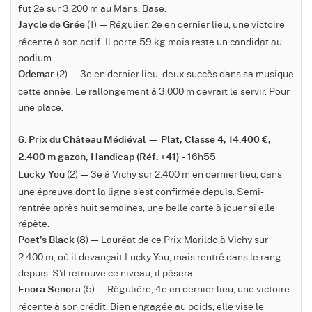
fut 2e sur 3.200 m au Mans. Base.
(1) — Régulier, 2e en dernier lieu, une victoire
Jaycle de Grée
récente à son actif. Il porte 59 kg mais reste un candidat au
podium.
(2) — 3e en dernier lieu, deux succès dans sa musique
Odemar
cette année. Le rallongement à 3.000 m devrait le servir. Pour
une place.
6. Prix du Château Médiéval — Plat, Classe 4, 14.400 €,
- 16h55
2.400 m gazon, Handicap (Réf. +41)
(2) — 3e à Vichy sur 2.400 m en dernier lieu, dans
Lucky You
une épreuve dont la ligne s'est confirmée depuis. Semi-
rentrée après huit semaines, une belle carte à jouer si elle
répète.
(8) — Lauréat de ce Prix Marildo à Vichy sur
Poet's Black
2.400 m, où il devançait Lucky You, mais rentré dans le rang
depuis. S'il retrouve ce niveau, il pèsera.
(5) — Régulière, 4e en dernier lieu, une victoire
Enora Senora
récente à son crédit. Bien engagée au poids, elle vise le