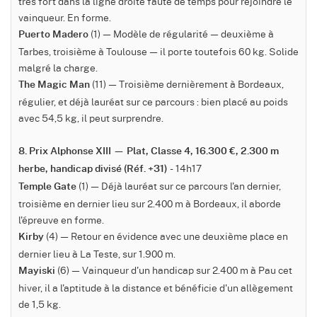
très fort dans la ligne droite faute de temps pour rejoindre le
vainqueur. En forme.
(1) — Modèle de régularité — deuxième à
Puerto Madero
Tarbes, troisième à Toulouse — il porte toutefois 60 kg. Solide
malgré la charge.
(11) — Troisième dernièrement à Bordeaux,
The Magic Man
régulier, et déjà lauréat sur ce parcours : bien placé au poids
avec 54,5 kg, il peut surprendre.
8. Prix Alphonse XIII — Plat, Classe 4, 16.300 €, 2.300 m
- 14h17
herbe, handicap divisé (Réf. +31)
(1) — Déjà lauréat sur ce parcours l'an dernier,
Temple Gate
troisième en dernier lieu sur 2.400 m à Bordeaux, il aborde
l'épreuve en forme.
(4) — Retour en évidence avec une deuxième place en
Kirby
dernier lieu à La Teste, sur 1.900 m.
(6) — Vainqueur d'un handicap sur 2.400 m à Pau cet
Mayiski
hiver, il a l'aptitude à la distance et bénéficie d'un allègement
de 1,5 kg.