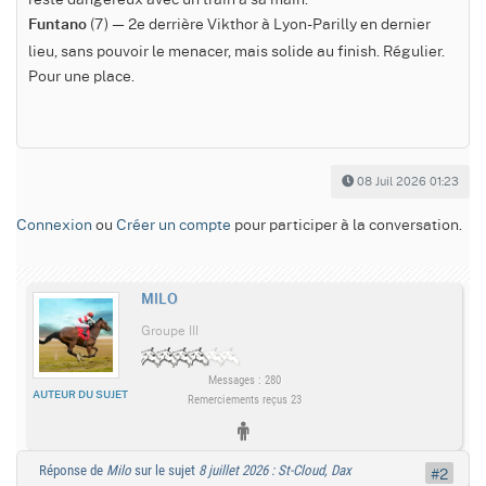
(7) — 2e derrière Vikthor à Lyon-Parilly en dernier
Funtano
lieu, sans pouvoir le menacer, mais solide au finish. Régulier.
Pour une place.
08 Juil 2026 01:23
Connexion
ou
Créer un compte
pour participer à la conversation.
MILO
Groupe III
Messages : 280
AUTEUR DU SUJET
Remerciements reçus 23
Réponse de
Milo
sur le sujet
8 juillet 2026 : St-Cloud, Dax
#2