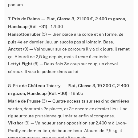
podium.
7. Prix de Reims — Plat, Classe 3, 21.100 €, 2.400 m gazon,
- 17h30
Handicap (Réf. +31)
(5) — Bien placé à la corde et en forme, 2e
Hansottogruber
puis 4e en dernier lieu, un succès pas si lointain. Base.
(9) — Vainqueur sur ce parcours il y a dix jours, il remet
Anctot
ça. Alourdi de 2,5 kg depuis, mais il reste à craindre.
(6) — Deux fois 3e coup sur coup, un cheval
Lettyt Fight
sérieux. Il vise le podium dans ce lot.
8. Prix de Château-Thierry — Plat, Classe 3, 19.200 €, 2.400
- 18h05
m gazon, Handicap (Réf. +36)
(3) — Quatre accessits sur ses cinq dernières
Marie de Prusse
sorties, dont trois 2e places, et 2e encore en dernier lieu. Une
rigueur toute prussienne qui mérite enfin récompense.
(9) — Vainqueur sans opposition sur 2.400 m à Lyon-
Vikthor
Parilly en dernier lieu, de bout en bout. Alourdi de 2,5 kg, il
reste dangereux avec un train à sa main.