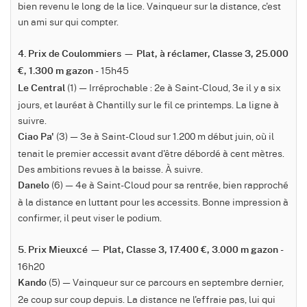
bien revenu le long de la lice. Vainqueur sur la distance, c'est
un ami sur qui compter.
4. Prix de Coulommiers — Plat, à réclamer, Classe 3, 25.000
- 15h45
€, 1.300 m gazon
(1) — Irréprochable : 2e à Saint-Cloud, 3e il y a six
Le Central
jours, et lauréat à Chantilly sur le fil ce printemps. La ligne à
suivre.
(3) — 3e à Saint-Cloud sur 1.200 m début juin, où il
Ciao Pa'
tenait le premier accessit avant d'être débordé à cent mètres.
Des ambitions revues à la baisse. À suivre.
(6) — 4e à Saint-Cloud pour sa rentrée, bien rapproché
Danelo
à la distance en luttant pour les accessits. Bonne impression à
confirmer, il peut viser le podium.
-
5. Prix Mieuxcé — Plat, Classe 3, 17.400 €, 3.000 m gazon
16h20
(5) — Vainqueur sur ce parcours en septembre dernier,
Kando
2e coup sur coup depuis. La distance ne l'effraie pas, lui qui