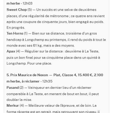
- 12h03
m herbe
(5) — Un succès et une salve de deuxièmes
Sweet Chop
places, d'une régularité de métronome ; ce quatre ans revient
après une coupure de cinquante jours, bien engagé au poids.
En progrès.
(1) — Bien sur sa distance, troisième d'un gros
Ten Horns
handicap à Longchamp au printemps, il rend du poids à tout le
monde avec ses 61 kg, mais a des moyens.
(4) — Régulier sur la distance : deuxième à La Teste,
Apax
puis un bon final pour sa cinquième place dans un quinté à
Longchamp. Pour une place.
5. Prix Maurice de Nexon — Plat, Classe 4, 15.400 €, 2.100
- 12h35
m herbe, à réclamer
(2) — Vainqueur en dernier lieu d'un réclamer
Pasand
comparable à La Teste, en menant de bout en bout, il peut
doubler la mise.
(4) — Meilleure valeur de l'épreuve, et de loin. La
Merkur
forme récente est en retrait, mais retrouvant son niveau, il