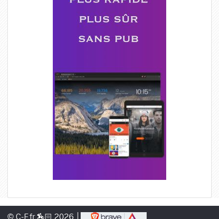
© C-F.fr 🏇🏻 2026 │