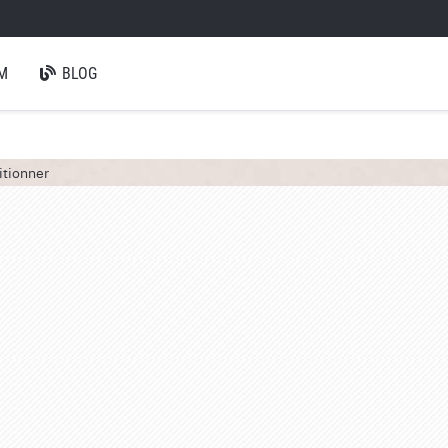
M
BLOG
itionner