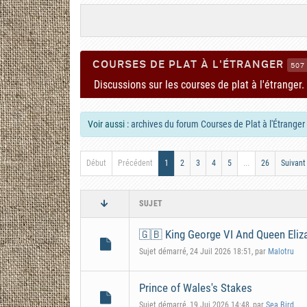
COURSES DE PLAT À L'ÉTRANGER
507
Discussions sur les courses de plat à l'étranger.
Voir aussi :
archives du forum Courses de Plat à l'Étranger
Début
Précédent
1
2
3
4
5
...
26
Suivant
SUJET
🇬🇧 King George VI And Queen Eliza
Sujet démarré, 24 Juil 2026 18:51, par
Malotru
Prince of Wales's Stakes
Sujet démarré, 19 Jui 2026 14:48, par
Sea Bird