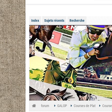
Index
Sujets récents
Recherche
forum
GALOP
Courses de Plat
Courses