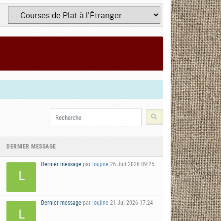
DERNIER MESSAGE
Dernier message
par
loujine
26 Juil 2026 09:25
Dernier message
par
loujine
21 Jui 2026 17:24