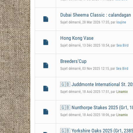
Dubai Sheema Classic : calandagan
Sujet démarré, 28 Mar 2026 17:35, par
loujine
Hong Kong Vase
Sujet démarré, 13 Déc 2025 10:54, par
Sea Bird
Breeders'Cup
Sujet démarré, 03 Nov 2025 12:15, par
Sea Bird
🇬🇧 Juddmonte International St. 20
Sujet démarré, 18 Aoû 2025 17:51, par
Linamix
🇬🇧 Nunthorpe Stakes 2025 (Gr1, 1
Sujet démarré, 18 Aoû 2025 18:06, par
Linamix
🇬🇧 Yorkshire Oaks 2025 (Gr1, 2385