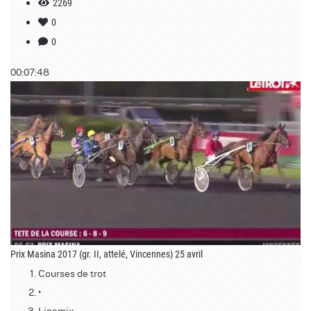
2269
0
0
00:07:48
Prix Masina 2017 (gr. II, attelé, Vincennes) 25 avril
Courses de trot
•
Linamix