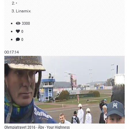
•
Linamix
3300
0
0
00:17:14
Olympiatravet 2016 - Åby - Your Highness