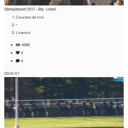
Olympiatravet 2017 - Åby - Lionel
Courses de trot
•
Linamix
4988
0
0
00:01:47