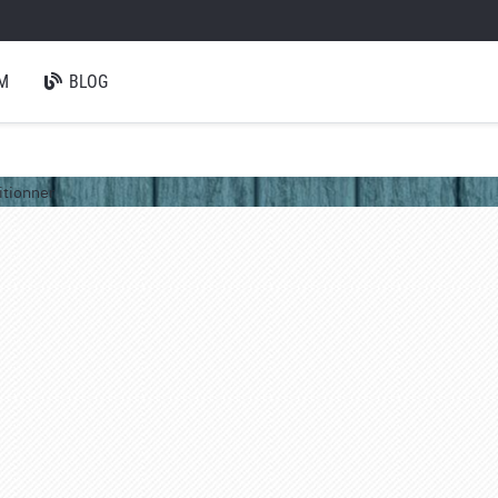
M
BLOG
itionner