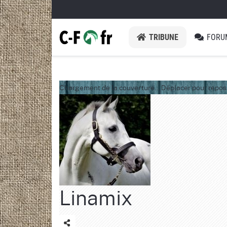
TRIBUNE
FORU
Chargement de la couverture…
Déplacer pour repos
Linamix