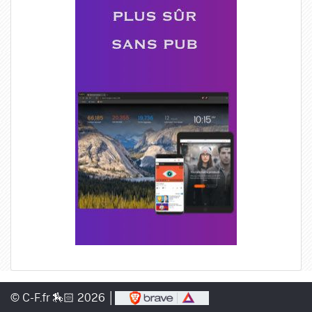
© C-F.fr 🏇🏻 2026 │