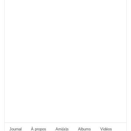
Journal
À propos
Ami(e)s
Albums
Vidéos
Foru