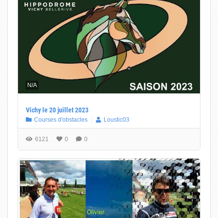
N/A
Vichy le 20 juillet 2023
Courses d'obstacles
Loustic03
6121
0
0