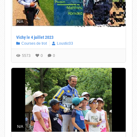
N/A
Vichy le 4 juillet 2023
Courses de trot
Loustic03
5573
0
0
N/A