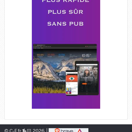
© C-F.fr 🏇🏻 2026 │