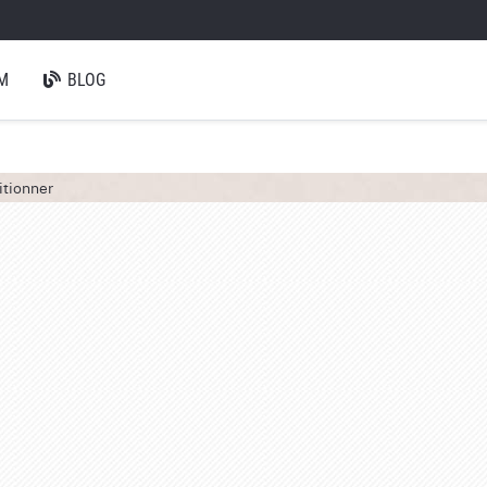
M
BLOG
itionner