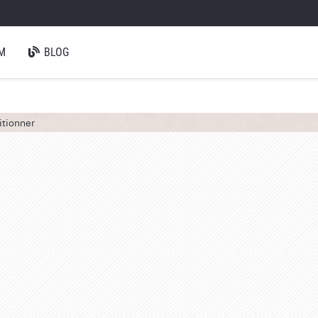
M
BLOG
itionner