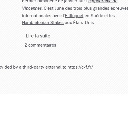
dernier dimanche de janvier sur l'
hippodrome de
. C'est l'une des trois plus grandes épreuve
Vincennes
internationales avec l'
Elitloppet
en Suède et les
Hambletonian Stakes
aux États-Unis.
Lire la suite
2 commentaires
ided by a third-party external to https://c-f.fr/