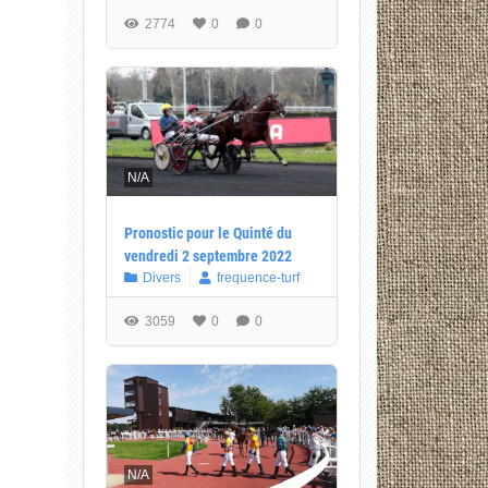
2774
0
0
N/A
Pronostic pour le Quinté du
vendredi 2 septembre 2022
Divers
frequence-turf
3059
0
0
N/A