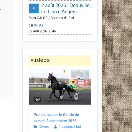
2 août 2026 : Deauville,
s
Le Lion d'Angers
Dans
GALOP
/
Courses de Plat
par
Krista
02 Aoû 2026 06:46
Videos
N/A
Pronostic pour le Quinté du
samedi 3 septembre 2022
Divers
frequence-turf