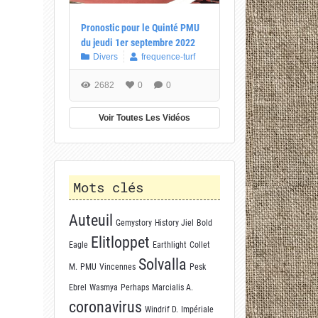
Pronostic pour le Quinté PMU
du jeudi 1er septembre 2022
Divers
frequence-turf
2682
0
0
Voir Toutes Les Vidéos
Mots clés
Auteuil
Gemystory
History Jiel
Bold
Elitloppet
Eagle
Earthlight
Collet
Solvalla
M.
PMU
Vincennes
Pesk
Ebrel
Wasmya
Perhaps
Marcialis A.
coronavirus
Windrif D.
Impériale