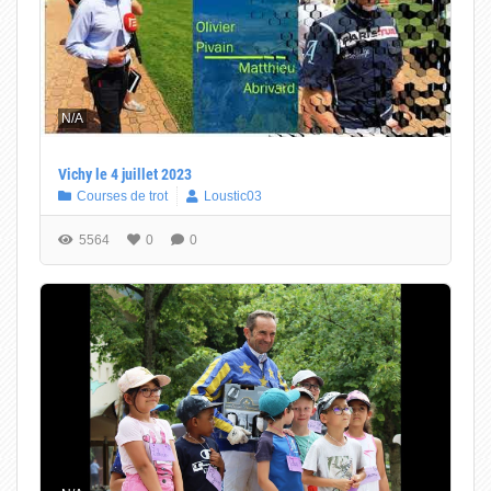
N/A
Vichy le 4 juillet 2023
Courses de trot
Loustic03
5564
0
0