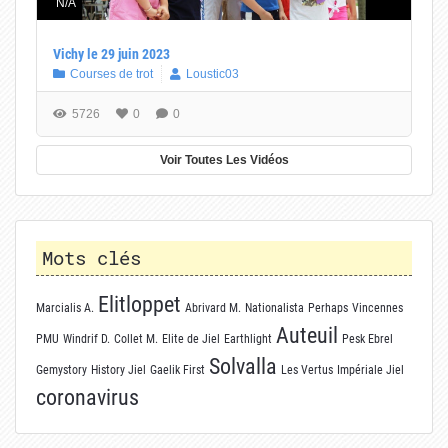
N/A
Vichy le 29 juin 2023
Courses de trot
Loustic03
5726
0
0
Voir Toutes Les Vidéos
Mots clés
Elitloppet
Marcialis A.
Abrivard M.
Nationalista
Perhaps
Vincennes
Auteuil
PMU
Windrif D.
Collet M.
Elite de Jiel
Earthlight
Pesk Ebrel
Solvalla
Gemystory
History Jiel
Gaelik First
Les Vertus
Impériale Jiel
coronavirus