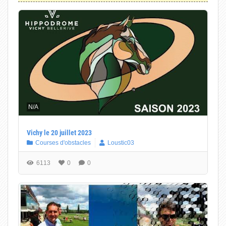
N/A
Vichy le 20 juillet 2023
Courses d'obstacles
Loustic03
6113
0
0