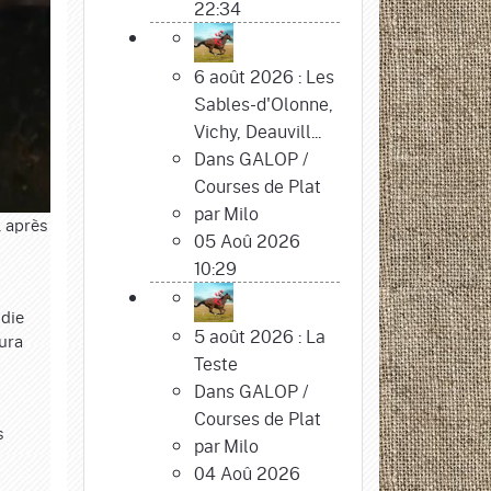
22:34
6 août 2026 : Les
Sables-d'Olonne,
Vichy, Deauvill...
Dans
GALOP
/
Courses de Plat
par
Milo
, après
05 Aoû 2026
10:29
ndie
5 août 2026 : La
aura
Teste
Dans
GALOP
/
Courses de Plat
s
par
Milo
04 Aoû 2026