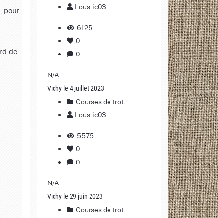
Loustic03
n, pour
6125
0
ard de
0
N/A
Vichy le 4 juillet 2023
Courses de trot
Loustic03
5575
0
0
N/A
Vichy le 29 juin 2023
Courses de trot