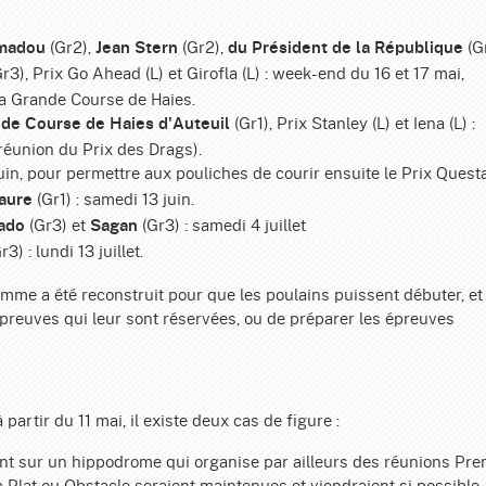
(Gr2),
(Gr2),
(Gr
madou
Jean Stern
du Président de la République
r3), Prix Go Ahead (L) et Girofla (L) : week-end du 16 et 17 mai,
la Grande Course de Haies.
(Gr1), Prix Stanley (L) et Iena (L) :
de Course de Haies d'Auteuil
 réunion du Prix des Drags).
uin, pour permettre aux pouliches de courir ensuite le Prix Quest
(Gr1) : samedi 13 juin.
aure
(Gr3) et
(Gr3) : samedi 4 juillet
ado
Sagan
r3) : lundi 13 juillet.
amme a été reconstruit pour que les poulains puissent débuter, et
épreuves qui leur sont réservées, ou de préparer les épreuves
artir du 11 mai, il existe deux cas de figure :
nt sur un hippodrome qui organise par ailleurs des réunions Pr
Plat ou Obstacle seraient maintenues et viendraient si possible