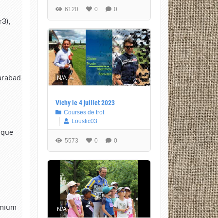
6120
0
0
3),
arabad.
N/A
Vichy le 4 juillet 2023
Courses de trot
Loustic03
 que
5573
0
0
emium
N/A