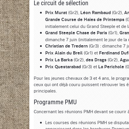
Le circuit de sélection
(Gr2),
(Gr2),
Prix
Murat
Léon Rambaud
A
(G
Grande Course de Haies de Printemps
initialement celui du Grand Steeple et de 
(Gr1),
Grand Steeple Chase de Paris
Gran
dimanche 7 juin (initialement le jour de la
(Gr3) : dimanche 7 j
Christian de Tredern
(Gr1) et
Prix Alain du Breil
Ferdinand Duf
(Gr2),
(Gr2),
Prix La Barka
des Drags
Agu
(Gr3) et
(G
Prix Questarabad
La Perichole
Pour les jeunes chevaux de 3 et 4 ans, le progr
ceux qui ont déjà couru puissent retrouver les 
principales.
Programme PMU
Concernant les réunions PMH devant se courir à p
Les courses des réunions PMH se disputa
apparaissant dans les brochures Premium 