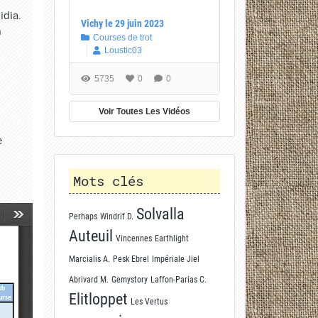
idia.
Vichy le 29 juin 2023
n
Courses de trot
Loustic03
5735
0
0
Voir Toutes Les Vidéos
e
Mots clés
Solvalla
Perhaps
Windrif D.
Auteuil
Vincennes
Earthlight
Marcialis A.
Pesk Ebrel
Impériale Jiel
Abrivard M.
Gemystory
Laffon-Parias C.
Elitloppet
Les Vertus