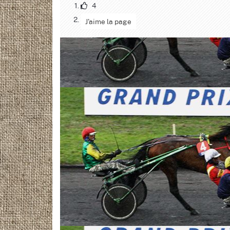
4
J'aime la page