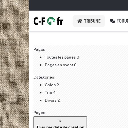
TRIBUNE
FORU
Pages
Toutes les pages
8
Pages en avant
0
Catégories
Galop
2
Trot
4
Divers
2
Pages
Trier par date de création