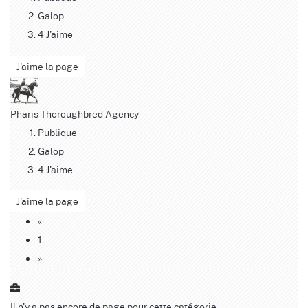
Galop
4 J'aime
J'aime la page
Pharis Thoroughbred Agency
Publique
Galop
4 J'aime
J'aime la page
«
1
»
Il n'y a pas encore de page pour cette catégorie.