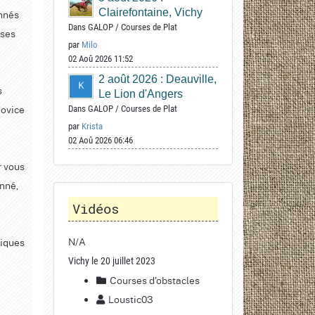
Clairefontaine, Vichy
onnés
Dans
GALOP
/
Courses de Plat
yses
par
Milo
02 Aoû 2026 11:52
2 août 2026 : Deauville,
s
Le Lion d'Angers
novice
Dans
GALOP
/
Courses de Plat
par
Krista
02 Aoû 2026 06:46
r vous
onné,
Vidéos
N/A
piques
Vichy le 20 juillet 2023
Courses d'obstacles
Loustic03