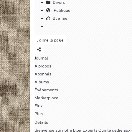
Divers
Publique
2 J'aime
J'aime la page
Journal
À propos
Abonnés
Albums
Événements
Marketplace
Flux
Plus
Détails
Bienvenue sur notre blog Experts Quinte dédié aux