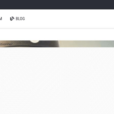
M
BLOG
itionner