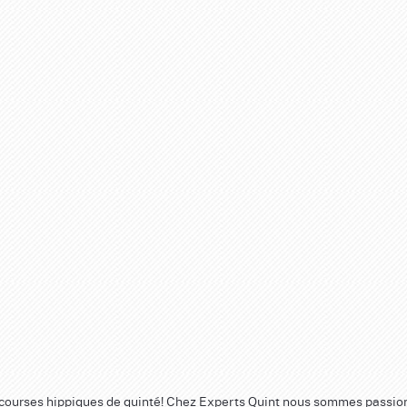
 courses hippiques de quinté! Chez Experts Quint nous sommes passi