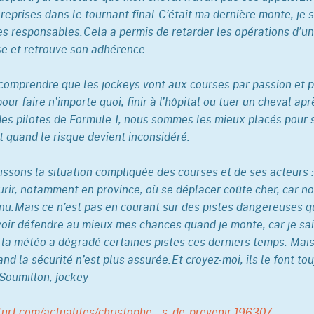
reprises dans le tournant final. C’était ma dernière monte, je s
les responsables. Cela a permis de retarder les opérations d’u
se et retrouve son adhérence.
n comprendre que les jockeys vont aux courses par passion et pa
our faire n’importe quoi, finir à l’hôpital ou tuer un cheval a
des pilotes de Formule 1, nous sommes les mieux placés pour s
t quand le risque devient inconsidéré.
ssons la situation compliquée des courses et de ses acteurs :
ourir, notamment en province, où se déplacer coûte cher, car n
nu. Mais ce n’est pas en courant sur des pistes dangereuses q
voir défendre au mieux mes chances quand je monte, car je sais 
 la météo a dégradé certaines pistes ces derniers temps. Mais é
and la sécurité n’est plus assurée. Et croyez-moi, ils le font t
Soumillon, jockey
urf.com/actualites/christophe...s-de-prevenir-196307