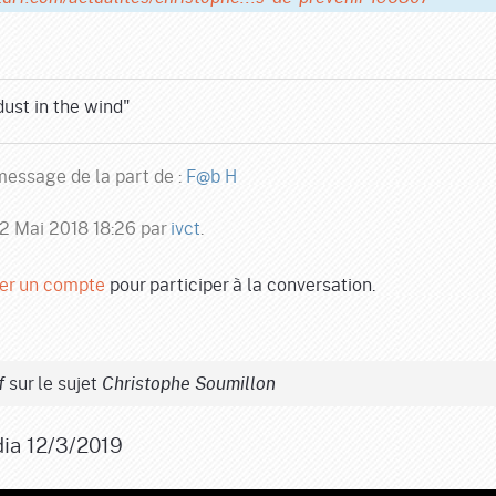
 dust in the wind"
essage de la part de :
F@b H
 12 Mai 2018 18:26 par
ivct
.
er un compte
pour participer à la conversation.
sur le sujet
f
Christophe Soumillon
dia 12/3/2019