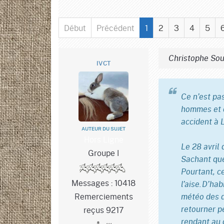
Début
Précédent
1
2
3
4
5
Christophe Sou
IVCT
Ce n’est pa
hommes et d
accident à L
AUTEUR DU SUJET
Hors Ligne
Le 28 avril 
Groupe I
Sachant que
Pourtant, ce
Messages : 10418
l’aise. D’ha
Remerciements
météo des d
reçus 9217
retourner p
rendant au d