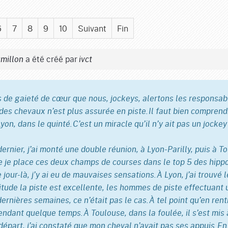
6
7
8
9
10
Suivant
Fin
a été créé par
millon
ivct
s de gaieté de cœur que nous, jockeys, alertons les responsa
es chevaux n’est plus assurée en piste. Il faut bien comprendr
yon, dans le quinté. C’est un miracle qu’il n’y ait pas un jockey
dernier, j’ai monté une double réunion, à Lyon-Parilly, puis à T
 je place ces deux champs de courses dans le top 5 des hippo
 jour-là, j’y ai eu de mauvaises sensations. À Lyon, j’ai trouvé l
bitude la piste est excellente, les hommes de piste effectuant 
ernières semaines, ce n’était pas le cas. À tel point qu’en ren
endant quelque temps. À Toulouse, dans la foulée, il s’est mis
épart, j’ai constaté que mon cheval n’avait pas ses appuis. En 