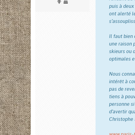
puis à deux 
ont alerté 
s’assouplis
Il faut bie
une raison p
skieurs ou 
optimales e
Nous connai
intérêt à c
pas de reve
tiens à pou
personne si
d’avertir qu
Christophe 
www.paris-t