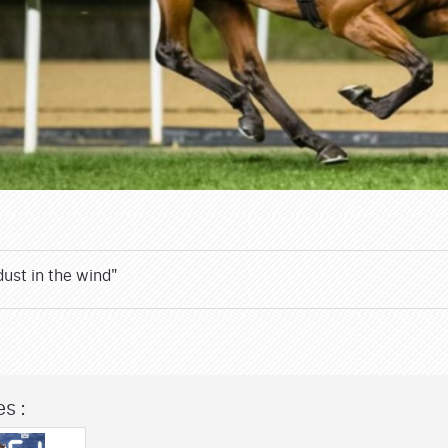
 dust in the wind"
s :