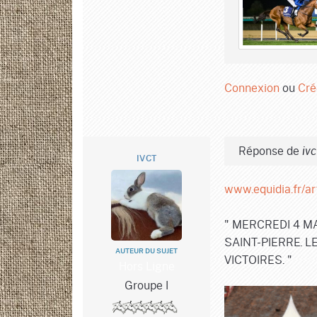
Connexion
ou
Cré
Réponse de
ivc
IVCT
www.equidia.fr/ar
" MERCREDI 4 M
SAINT-PIERRE. 
AUTEUR DU SUJET
VICTOIRES. "
Hors Ligne
Groupe I