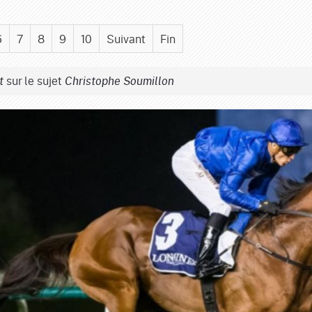
6
7
8
9
10
Suivant
Fin
sur le sujet
t
Christophe Soumillon