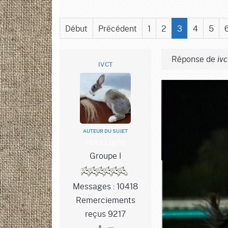
Début
Précédent
1
2
3
4
5
Réponse de
ivc
IVCT
AUTEUR DU SUJET
Hors Ligne
Groupe I
Messages : 10418
Remerciements
reçus 9217