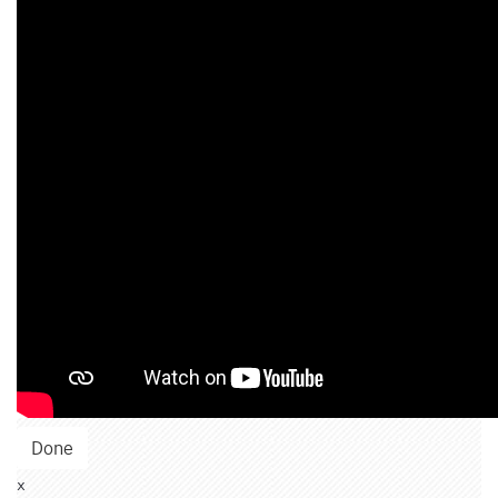
Done
x