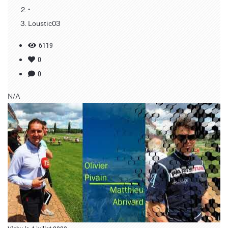
•
Loustic03
6119
0
0
N/A