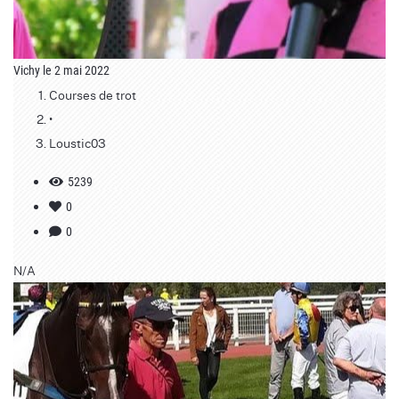
Vichy le 2 mai 2022
Courses de trot
•
Loustic03
5239
0
0
N/A