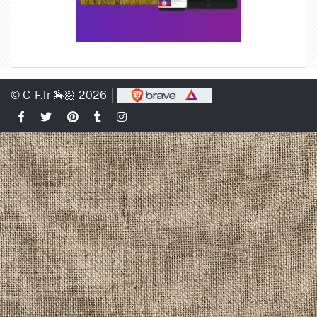
© C-F.fr 🏇🏻 2026 │