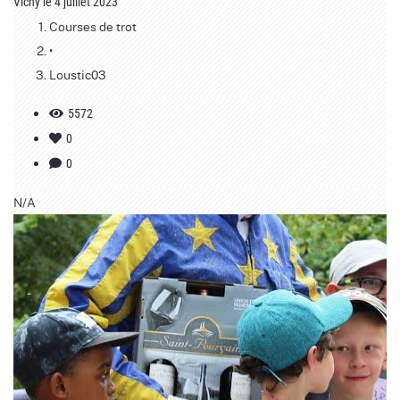
Vichy le 4 juillet 2023
Courses de trot
•
Loustic03
5572
0
0
N/A