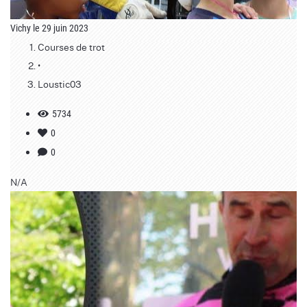
Vichy le 29 juin 2023
Courses de trot
•
Loustic03
5734
0
0
N/A