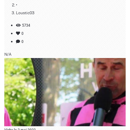
•
Loustic03
5734
0
0
N/A