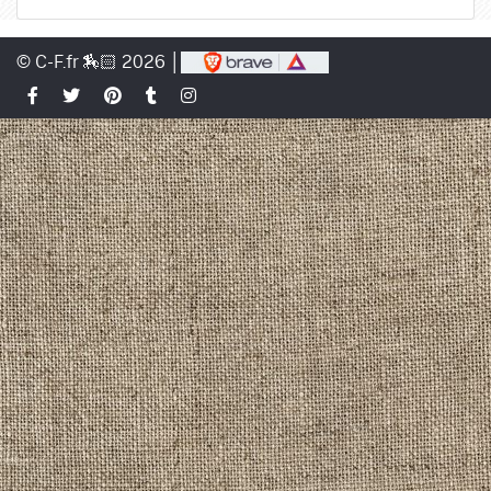
© C-F.fr 🏇🏻 2026 │