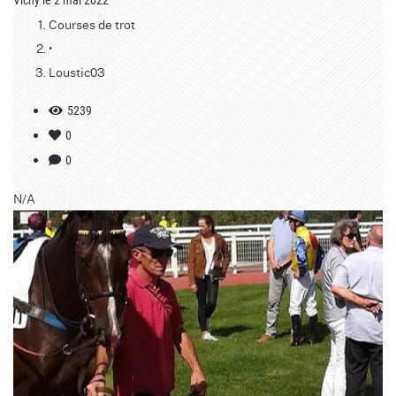
Vichy le 2 mai 2022
Courses de trot
•
Loustic03
5239
0
0
N/A