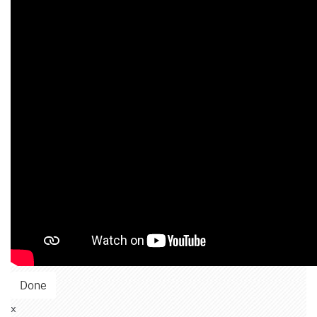
Done
x