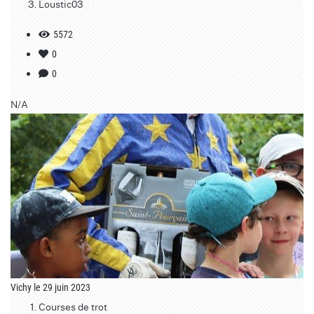
Loustic03
5572
0
0
N/A
Vichy le 29 juin 2023
Courses de trot