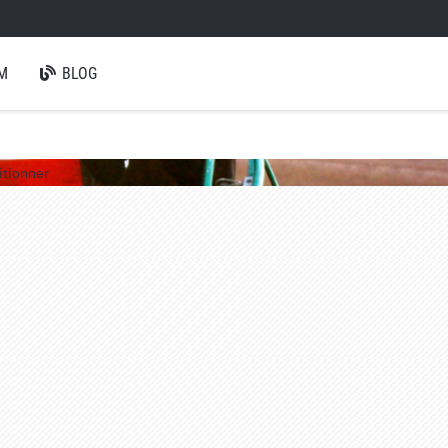
M
BLOG
itionner