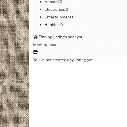
Apparel
0
Electronics
0
Entertainment
0
Hobbies
0
Finding listings near you ...
Marketplace
You've not created any listing yet.