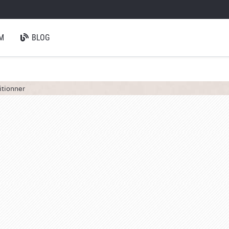
M
BLOG
itionner