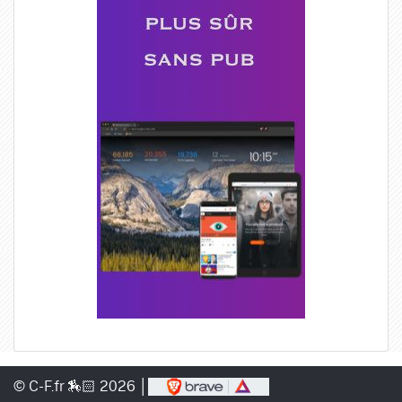
© C-F.fr 🏇🏻 2026 │