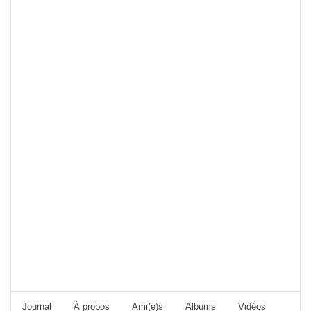
Journal
À propos
Ami(e)s
Albums
Vidéos
Foru