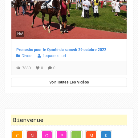
N/A
Pronostic pour le Quinté du samedi 29 octobre 2022
Divers
frequence-turf
7880
0
0
Voir Toutes Les Vidéos
Bienvenue