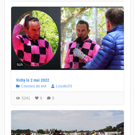
N/A
Vichy le 2 mai 2022
Courses de trot
Loustic03
5241
0
0