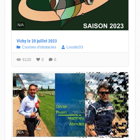
N/A
Vichy le 20 juillet 2023
Courses d'obstacles
Loustic03
6120
0
0
N/A