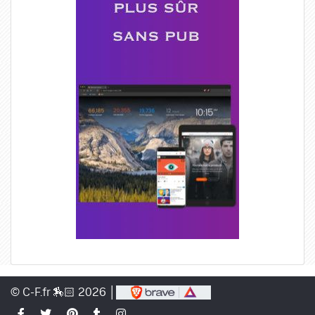
© C-F.fr 🏇🏻 2026 │