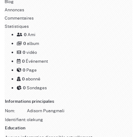
Blog
Annonces
Commentaires
Statistiques
Ami
0
album
0
vidéo
0
Événement
0
Page
0
abonné
0
Sondages
0
Informations principales
Nom:
Adisorn Puangmali
Identifiant:
olekung
Education
Aucune information disponible actuellement.