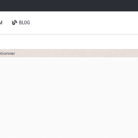
M
BLOG
itionner