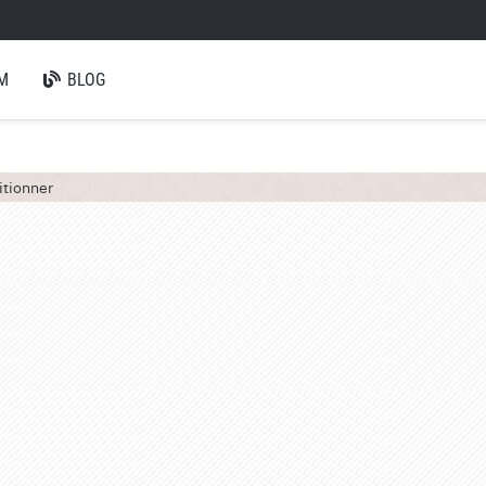
M
BLOG
itionner