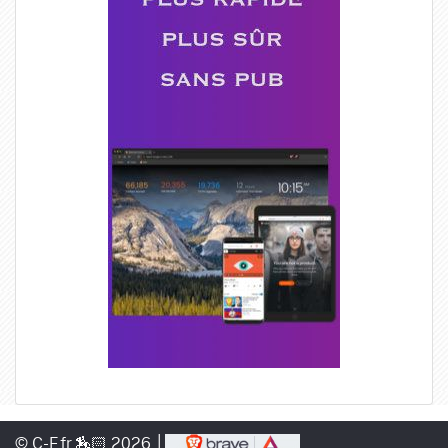
© C-F.fr 🏇🏻 2026 │