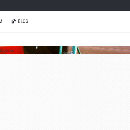
M
BLOG
itionner