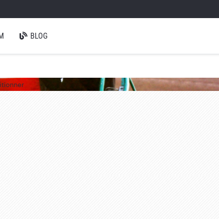
M
BLOG
itionner