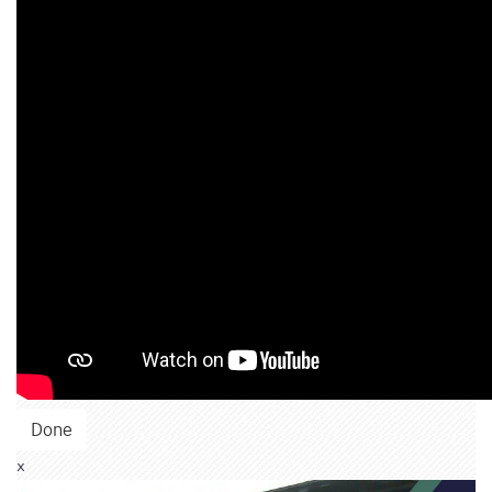
Done
x