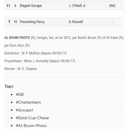
11
6
Elegant Escape
J. O'Neill Jr
ENC
T
10
Presenting Percy
D. Russell
-
AL BOUM PHOTO
(fr), hongre, bai, né en 2012, par Buck's Boum (fr) et Al Gane (fr),
par Dom Alco (fr)
Entraîneur : W.-P. Mullins (depuis 09/03/17)
Propriétaire : Mme J. Donnelly (depuis 09/03/17)
Eleveur : M. E. Clayeux
Tags
#GB
#Cheltenham
#Groupe1
#Gold-Cup-Chase
#Al-Boum-Photo