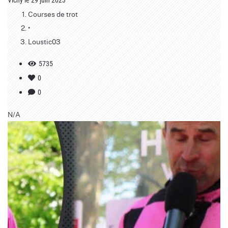
Vichy le 29 juin 2023
Courses de trot
•
Loustic03
5735
0
0
N/A