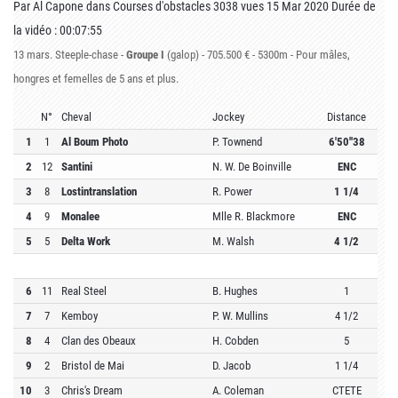
Par
Al Capone
dans
Courses d'obstacles
3038 vues
15 Mar 2020
Durée de
la vidéo : 00:07:55
13 mars. Steeple-chase -
Groupe I
(galop) - 705.500 € - 5300m -
Pour mâles,
hongres et femelles de 5 ans et plus.
N°
Cheval
Jockey
Distance
1
1
Al Boum Photo
P. Townend
6'50''38
2
12
Santini
N. W. De Boinville
ENC
3
8
Lostintranslation
R. Power
1 1/4
4
9
Monalee
Mlle R. Blackmore
ENC
5
5
Delta Work
M. Walsh
4 1/2
6
11
Real Steel
B. Hughes
1
7
7
Kemboy
P. W. Mullins
4 1/2
8
4
Clan des Obeaux
H. Cobden
5
9
2
Bristol de Mai
D. Jacob
1 1/4
10
3
Chris's Dream
A. Coleman
CTETE