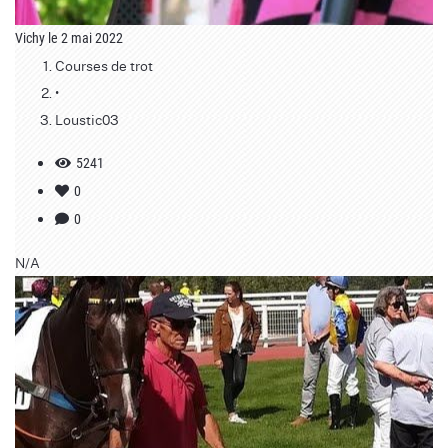
Vichy le 2 mai 2022
Courses de trot
•
Loustic03
5241
0
0
N/A