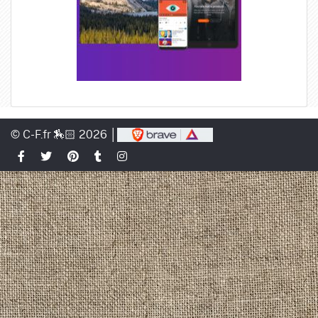
© C-F.fr 🏇🏻 2026 │