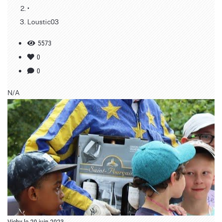
•
Loustic03
5573
0
0
N/A