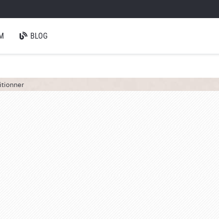
M
BLOG
itionner