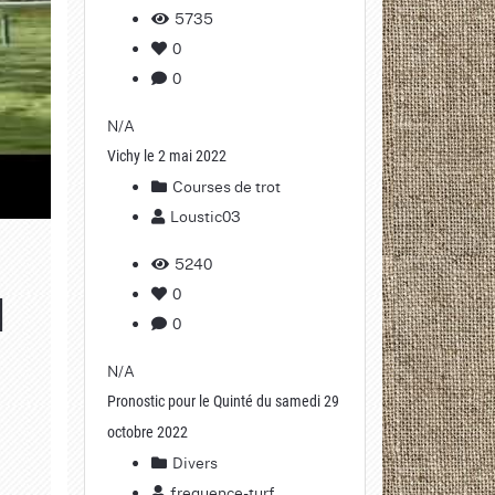
5735
0
0
N/A
Vichy le 2 mai 2022
Courses de trot
Loustic03
5240
0
d
0
N/A
Pronostic pour le Quinté du samedi 29
octobre 2022
Divers
frequence-turf