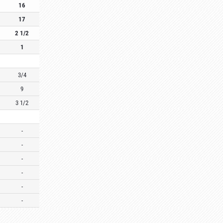
16
17
2 1/2
1
3/4
9
3 1/2
-
-
-
-
-
-