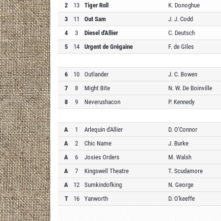
2
13
Tiger Roll
K. Donoghue
3
11
Out Sam
J. J. Codd
4
3
Diesel d'Allier
C. Deutsch
5
14
Urgent de Grégaine
F. de Giles
6
10
Outlander
J. C. Bowen
7
8
Might Bite
N. W. De Boinville
8
9
Neverushacon
P. Kennedy
A
1
Arlequin d'Allier
D. O'Connor
A
2
Chic Name
J. Burke
A
6
Josies Orders
M. Walsh
A
7
Kingswell Theatre
T. Scudamore
A
12
Sumkindofking
N. George
T
16
Yanworth
D. O'keeffe