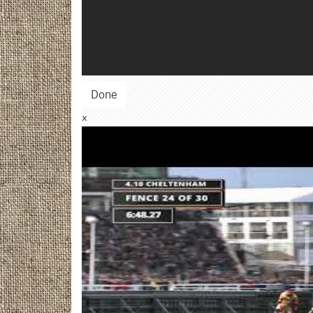
Done
x