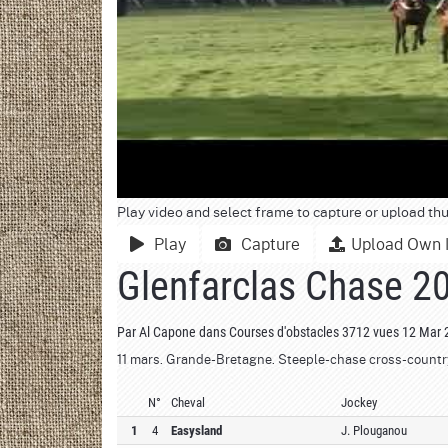
Play video and select frame to capture or upload th
Play
Capture
Upload Own 
Glenfarclas Chase 2
Par
Al Capone
dans
Courses d'obstacles
3712 vues
12 Mar
11 mars. Grande-Bretagne. Steeple-chase cross-country 
N°
Cheval
Jockey
1
4
Easysland
J. Plouganou