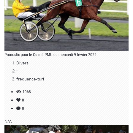
Pronostic pour le Quinté PMU du mercredi 9 février 2022
Divers
•
frequence-turf
1968
0
0
N/A