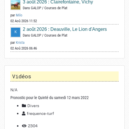
3 août 2026 : Clairefontaine, Vichy
Dans
GALOP
/
Courses de Plat
par
Milo
02 Aoû 2026 11:52
2 août 2026 : Deauville, Le Lion d'Angers
Dans
GALOP
/
Courses de Plat
par
Krista
02 Aoû 2026 06:46
Vidéos
N/A
Pronostic pour le Quinté du samedi 12 mars 2022
Divers
frequence-turf
2304