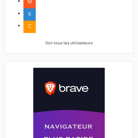
Voir tous les utilisateurs