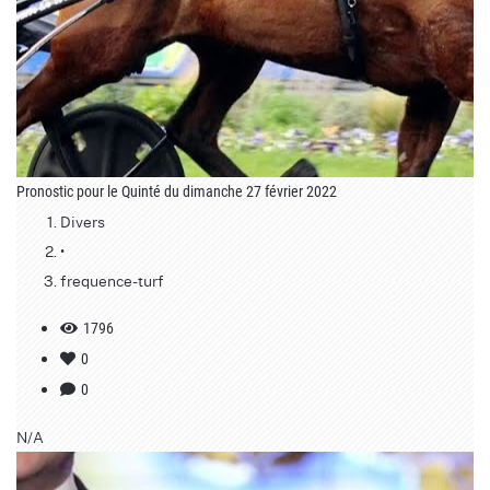
Pronostic pour le Quinté du dimanche 27 février 2022
Divers
•
frequence-turf
1796
0
0
N/A