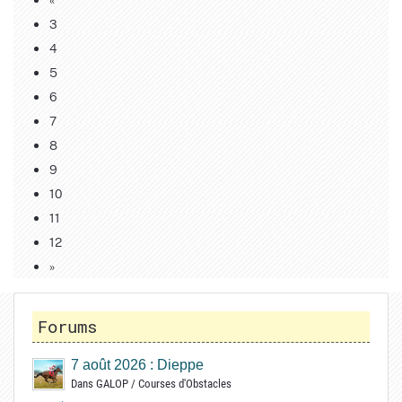
3
4
5
6
7
8
9
10
11
12
»
Forums
7 août 2026 : Dieppe
Dans
GALOP
/
Courses d'Obstacles