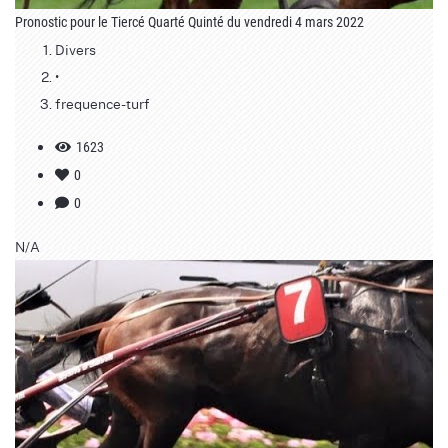
Pronostic pour le Tiercé Quarté Quinté du vendredi 4 mars 2022
Divers
•
frequence-turf
1623
0
0
N/A