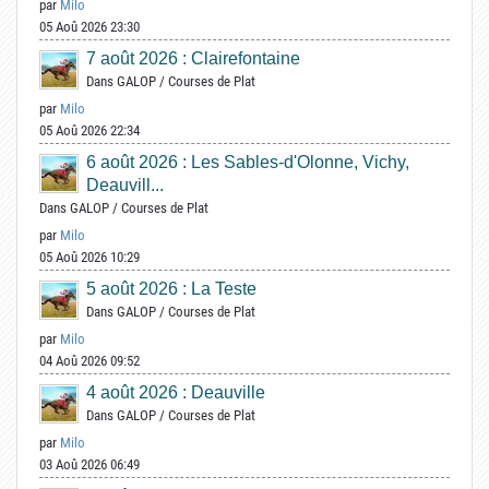
par
Milo
05 Aoû 2026 23:30
7 août 2026 : Clairefontaine
Dans
GALOP
/
Courses de Plat
par
Milo
05 Aoû 2026 22:34
6 août 2026 : Les Sables-d'Olonne, Vichy,
Deauvill...
Dans
GALOP
/
Courses de Plat
par
Milo
05 Aoû 2026 10:29
5 août 2026 : La Teste
Dans
GALOP
/
Courses de Plat
par
Milo
04 Aoû 2026 09:52
4 août 2026 : Deauville
Dans
GALOP
/
Courses de Plat
par
Milo
03 Aoû 2026 06:49