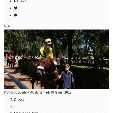
1473
0
0
N/A
Pronostic Quinté PMU du samedi 19 février 2022
Divers
•
frequence-turf