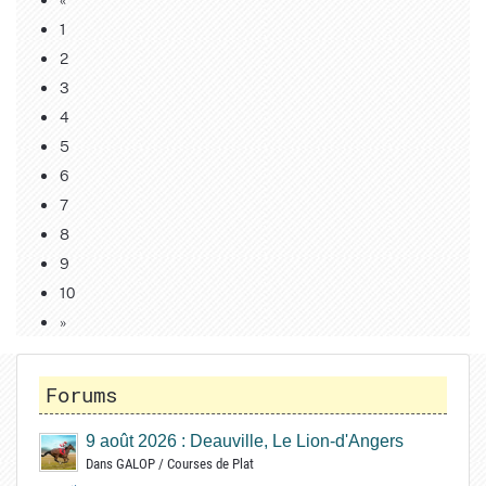
1
2
3
4
5
6
7
8
9
10
»
Forums
9 août 2026 : Deauville, Le Lion-d'Angers
Dans
GALOP
/
Courses de Plat