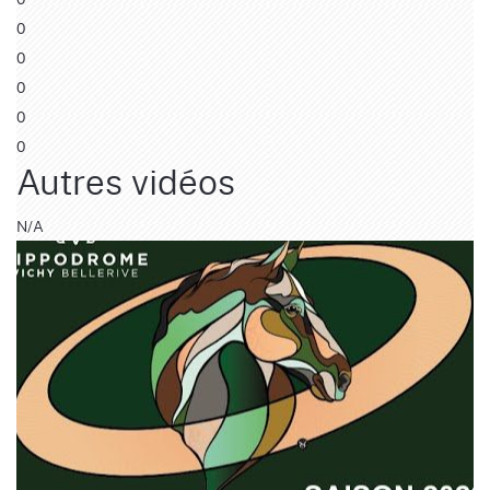
0
0
0
0
0
Autres vidéos
N/A