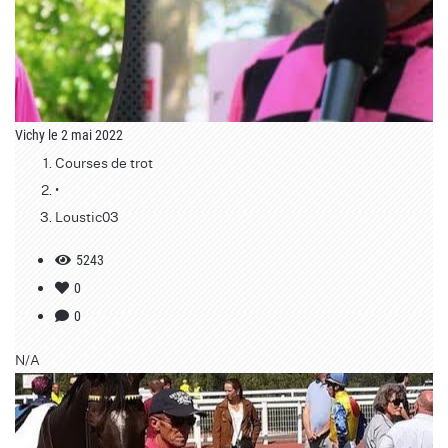
Vichy le 2 mai 2022
Courses de trot
•
Loustic03
5243
0
0
N/A