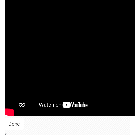
Done
x