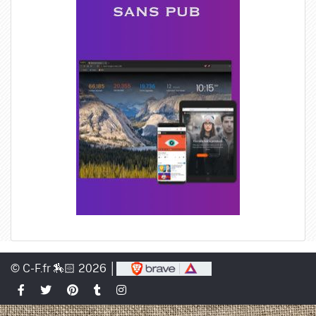
© C-F.fr 🏇🏻 2026 │