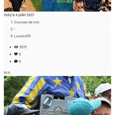
Vichy le 4 juillet 2023
Courses de trot
•
Loustic03
5573
0
0
N/A