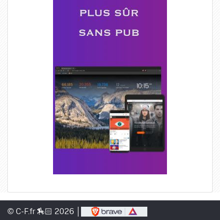
© C-F.fr 🏇🏻 2026 │